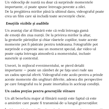
Un videoclip de nuntă nu doar că surprinde momentele
importante, ci poate spune întreaga poveste a zilei.
De la pregătirea mirilor până la ultimul dans, videograful poate
crea un film care să includă toate secvențele cheie.
Emoțiile vizibile și audibile
Un avantaj clar al filmării este că redă întreaga gamă
de emoții din ziua nunții. De la privirea mirilor la altar,
la gesturile părinților și chiar râsetele copiilor, toate aceste
momente pot fi păstrate pentru totdeauna. Fotografiile pot
surprinde o expresie sau un moment special, dar video-ul
poate capta întreaga atmosferă a momentului, inclusiv
sunetele și contextul.
Uneori, în mijlocul evenimentului, se pierd detalii
importante — poate un zâmbet de pe fața unei rude sau
un cadou special oferit. Videograful este acolo pentru a prinde
aceste momente din unghiuri diferite, adesea din perspective
pe care fotograful nu le poate imortaliza în aceleași condiții.
Un cadou prețios pentru generațiile viitoare
Un alt beneficiu major al filmării nunții este faptul că este
o amintire care poate fi transmisă de-a lungul generațiilor.