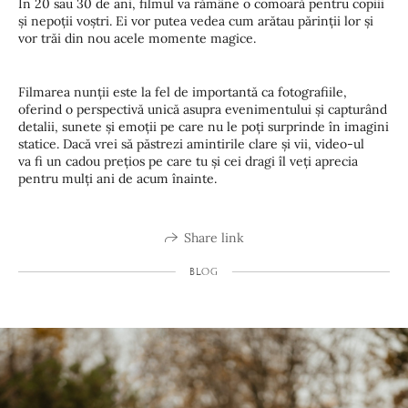
În 20 sau 30 de ani, filmul va rămâne o comoară pentru copiii
și nepoții voștri. Ei vor putea vedea cum arătau părinții lor și
vor trăi din nou acele momente magice.
Filmarea nunții este la fel de importantă ca fotografiile,
oferind o perspectivă unică asupra evenimentului și capturând
detalii, sunete și emoții pe care nu le poți surprinde în imagini
statice. Dacă vrei să păstrezi amintirile clare și vii, video-ul
va fi un cadou prețios pe care tu și cei dragi îl veți aprecia
pentru mulți ani de acum înainte.
Share link
BLOG